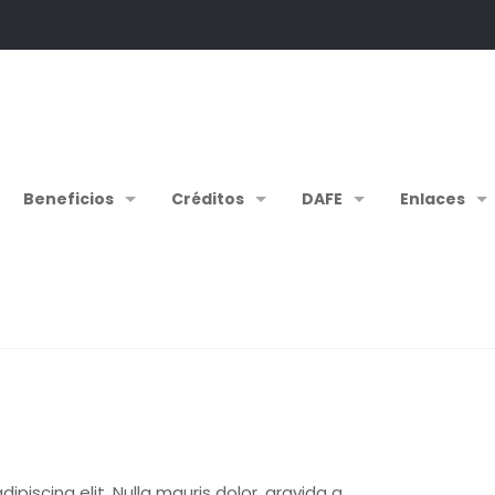
Beneficios
Créditos
DAFE
Enlaces
piscing elit. Nulla mauris dolor, gravida a