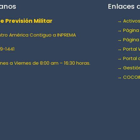
anos
Enlaces d
de Previsión Militar
→ Activos
→ Página 
ntro América Contiguo a INPREMA
→ Página
9-1441
→ Portal 
→ Portal 
unes a Viernes de 8:00 am – 16:30 horas.
→ Gestión
→ COCOI