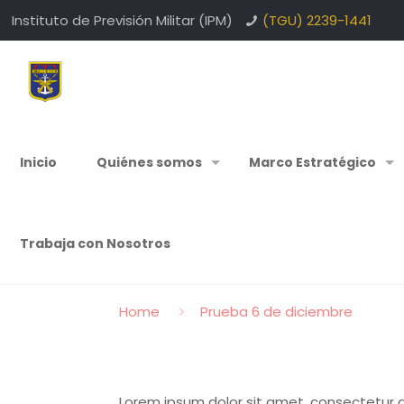
Instituto de Previsión Militar (IPM)
(TGU) 2239-1441
Inicio
Quiénes somos
Marco Estratégico
Trabaja con Nosotros
Home
Prueba 6 de diciembre
Lorem ipsum dolor sit amet, consectetur adi