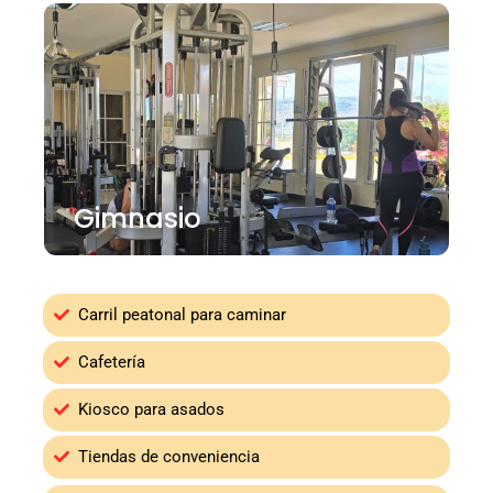
Gimnasio
Carril peatonal para caminar
Cafetería
Kiosco para asados
Tiendas de conveniencia