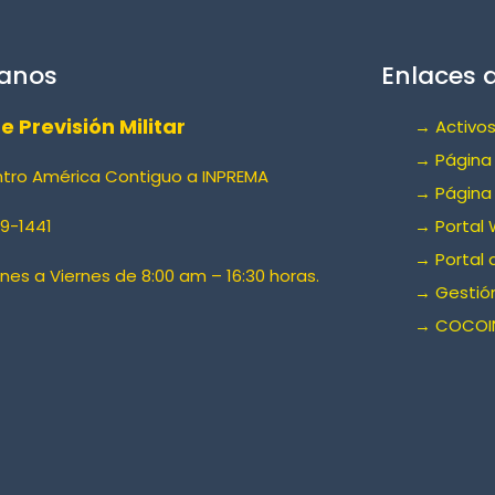
anos
Enlaces d
de Previsión Militar
→ Activos
→ Página 
ntro América Contiguo a INPREMA
→ Página
9-1441
→ Portal 
→ Portal 
unes a Viernes de 8:00 am – 16:30 horas.
→ Gestión
→ COCOI