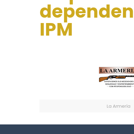
dependenc
IPM
La Armería