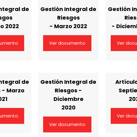
ntegral de
Gestión Integral de
Gestión I
sgos
Riesgos
Rie
io 2022
- Marzo 2022
- Diciem
cumento
Ver documento
Ver doc
ntegral de
Gestión Integral de
Artícul
 - Marzo
Riesgos -
Septi
021
Diciembre
20
2020
cumento
Ver doc
Ver documento