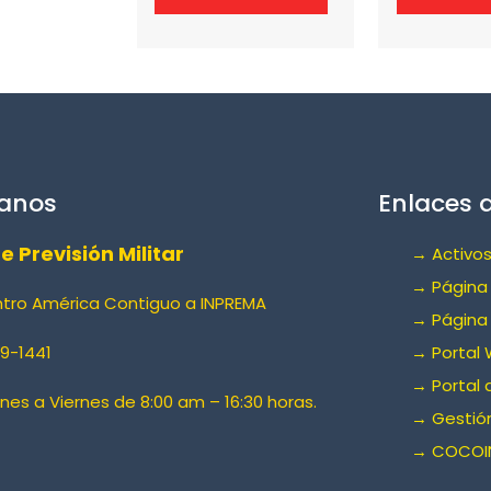
anos
Enlaces d
de Previsión Militar
→ Activos
→ Página 
ntro América Contiguo a INPREMA
→ Página
9-1441
→ Portal 
→ Portal 
unes a Viernes de 8:00 am – 16:30 horas.
→ Gestión
→ COCOI