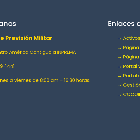
anos
Enlaces d
de Previsión Militar
→ Activos
→ Página 
ntro América Contiguo a INPREMA
→ Página
9-1441
→ Portal 
→ Portal 
unes a Viernes de 8:00 am – 16:30 horas.
→ Gestión
→ COCOI