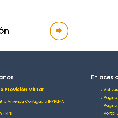
ón
anos
Enlaces d
de Previsión Militar
→ Activos
→ Página 
ntro América Contiguo a INPREMA
→ Página
9-1441
→ Portal 