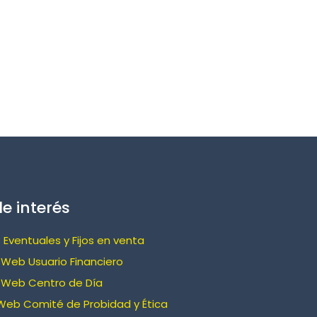
e interés
 Eventuales y Fijos en venta
Web Usuario Financiero
 Web Centro de Día
Web Comité de Probidad y Ética